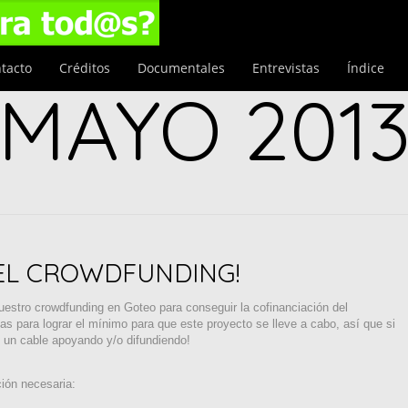
tacto
Créditos
Documentales
Entrevistas
Índice
MAYO 201
EL CROWDFUNDING!
uestro crowdfunding en Goteo para conseguir la cofinanciación del
 para lograr el mínimo para que este proyecto se lleve a cabo, así que si
s un cable apoyando y/o difundiendo!
ción necesaria: