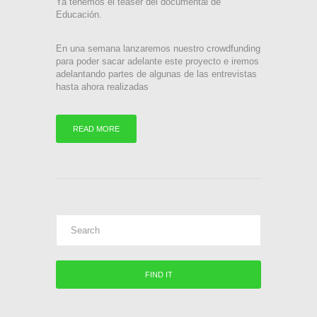
Ya tenemos el teaser del documental de
Educación.
En una semana lanzaremos nuestro crowdfunding
para poder sacar adelante este proyecto e iremos
adelantando partes de algunas de las entrevistas
hasta ahora realizadas
READ MORE